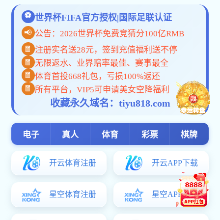
四秩匠心传薪火，臻于至善谱华章——郑州市科技工业
学：幽鲜 八判！闭呆摺八咝！苯ㄉ璩晒故敬蠡嵩猜傩