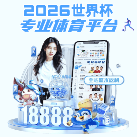
安博app官网_安博(中国)
专家学者您好，感谢您关注郑州市科技工业学校基于技能大赛
维的机电类专业实践教学体的研究与实践项目申报网站!
首页
成果介绍
师资队伍
技能竞赛获奖
成果推广效果
教学资源
文件通知